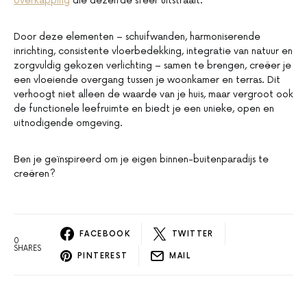
overkapping
die dezelfde sfeer uitstraalt.
Door deze elementen – schuifwanden, harmoniserende
inrichting, consistente vloerbedekking, integratie van natuur en
zorgvuldig gekozen verlichting – samen te brengen, creëer je
een vloeiende overgang tussen je woonkamer en terras. Dit
verhoogt niet alleen de waarde van je huis, maar vergroot ook
de functionele leefruimte en biedt je een unieke, open en
uitnodigende omgeving.
Ben je geïnspireerd om je eigen binnen-buitenparadijs te
creëren?
FACEBOOK
TWITTER
0
SHARES
PINTEREST
MAIL