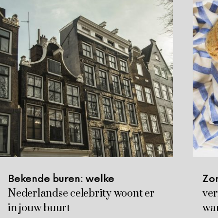
Bekende buren: welke
Zo
Nederlandse celebrity woont er
ver
in jouw buurt
war