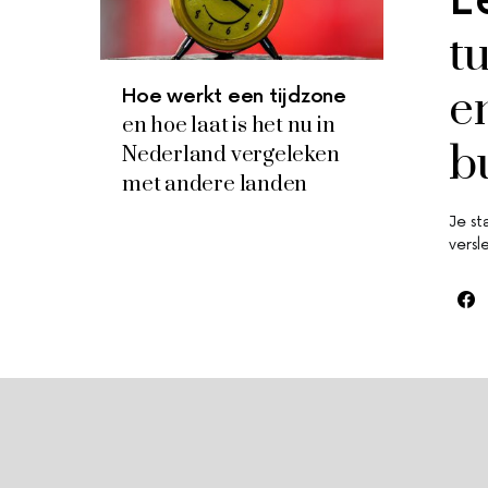
E
tu
e
Hoe werkt een tijdzone
en hoe laat is het nu in
b
Nederland vergeleken
met andere landen
Je st
versl