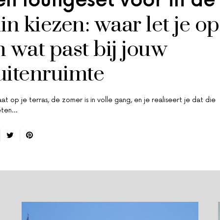
en loungeset voor in de
in kiezen: waar let je op
n wat past bij jouw
uitenruimte
aat op je terras, de zomer is in volle gang, en je realiseert je dat die
eten…