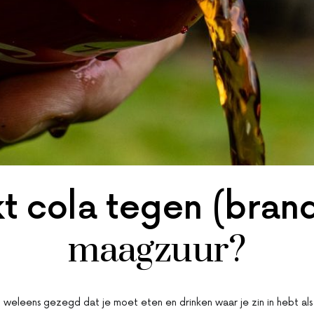
t cola tegen (bran
maagzuur?
 weleens gezegd dat je moet eten en drinken waar je zin in hebt als