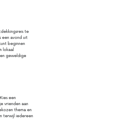
dekkingsreis te
s een avond uit
kunt beginnen
 lokaal
 een geweldige
 Kies een
je vrienden aan
 gekozen thema en
n terwijl iedereen