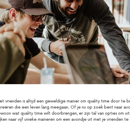
et vrienden is altijd een geweldige manier om quality time door te 
creëren die een leven lang meegaan. Of je nu op zoek bent naar avo
oon wat quality time wilt doorbrengen, er zijn tal van opties om uit 
ijken naar vijf unieke manieren om een avondje uit met je vrienden te