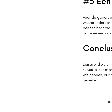
#5 Een
Voor de gamers o
waarbij iedereen 
een fan bent van
pizza en snacks, 
Conclu
Een avondje uit me
nu van lekker ete
wilt hebben, er is
genieten.
0 SHA