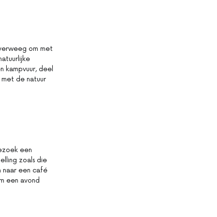
 Overweeg om met
atuurlijke
en kampvuur, deel
g met de natuur
 Bezoek een
lling zoals die
en naar een café
 om een avond