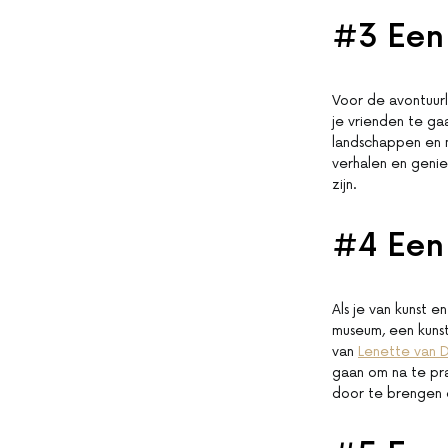
#3 Een
Voor de avontuur
je vrienden te ga
landschappen en n
verhalen en genie
zijn.
#4 Een 
Als je van kunst 
museum, een kunst
van
Lenette van 
gaan om na te pra
door te brengen 