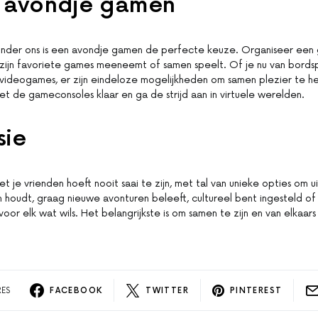
 avondje gamen
nder ons is een avondje gamen de perfecte keuze. Organiseer ee
zijn favoriete games meeneemt of samen speelt. Of je nu van bords
 videogames, er zijn eindeloze mogelijkheden om samen plezier te h
zet de gameconsoles klaar en ga de strijd aan in virtuele werelden.
sie
t je vrienden hoeft nooit saai te zijn, met tal van unieke opties om u
n houdt, graag nieuwe avonturen beleeft, cultureel bent ingesteld o
 voor elk wat wils. Het belangrijkste is om samen te zijn en van elkaar
RES
FACEBOOK
TWITTER
PINTEREST