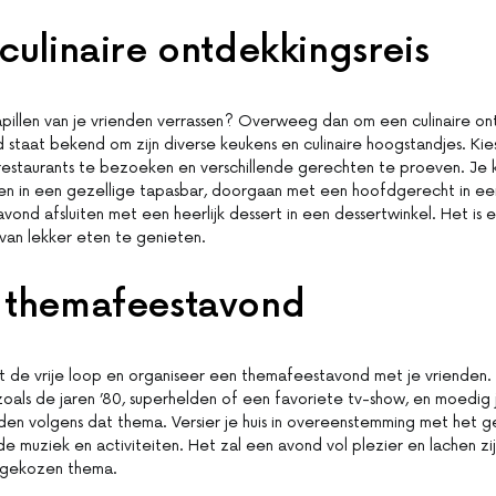
culinaire ontdekkingsreis
pillen van je vrienden verrassen? Overweeg dan om een culinaire ont
staat bekend om zijn diverse keukens en culinaire hoogstandjes. Kie
restaurants te bezoeken en verschillende gerechten te proeven. Je 
n in een gezellige tapasbar, doorgaan met een hoofdgerecht in een
avond afsluiten met een heerlijk dessert in een dessertwinkel. Het is
van lekker eten te genieten.
 themafeestavond
eit de vrije loop en organiseer een themafeestavond met je vrienden.
zoals de jaren ’80, superhelden of een favoriete tv-show, en moedig 
den volgens dat thema. Versier je huis in overeenstemming met het
e muziek en activiteiten. Het zal een avond vol plezier en lachen zij
et gekozen thema.