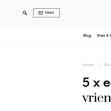
EMAIL
Blog
Eten & 
Home
Blo
5 x e
vrie