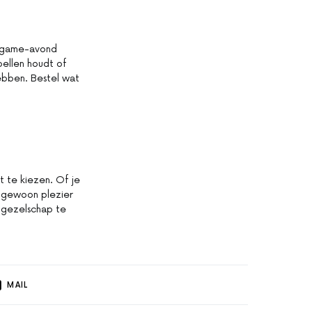
n game-avond
pellen houdt of
ebben. Bestel wat
it te kiezen. Of je
f gewoon plezier
s gezelschap te
MAIL