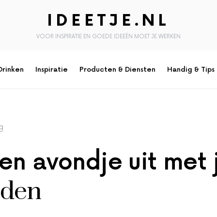
IDEETJE.NL
VOOR INSPIRATIE EN GOEDE IDEEËN MOET JE WERKEN
Drinken
Inspiratie
Producten & Diensten
Handig & Tips
g
en avondje uit met 
nden