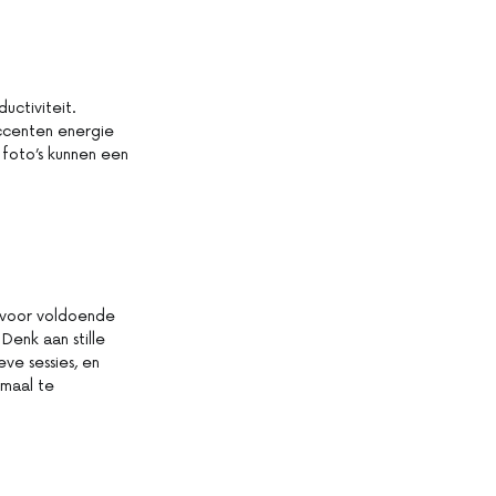
uctiviteit.
accenten energie
 foto’s kunnen een
g voor voldoende
Denk aan stille
ve sessies, en
imaal te