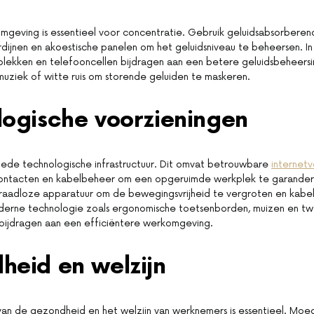
mgeving is essentieel voor concentratie. Gebruik geluidsabsorberen
ordijnen en akoestische panelen om het geluidsniveau te beheersen. I
kplekken en telefooncellen bijdragen aan een betere geluidsbeheer
uziek of witte ruis om storende geluiden te maskeren.
logische voorzieningen
ede technologische infrastructuur. Dit omvat betrouwbare
internet
ontacten en kabelbeheer om een opgeruimde werkplek te garande
draadloze apparatuur om de bewegingsvrijheid te vergroten en kabel
oderne technologie zoals ergonomische toetsenborden, muizen en 
bijdragen aan een efficiëntere werkomgeving.
heid en welzijn
an de gezondheid en het welzijn van werknemers is essentieel. Moe