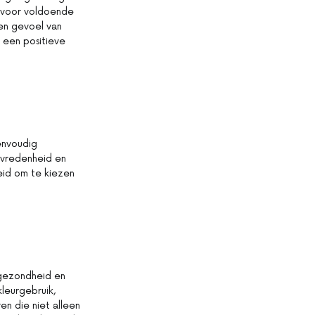
 voor voldoende
een gevoel van
 een positieve
envoudig
evredenheid en
eid om te kiezen
 gezondheid en
leurgebruik,
en die niet alleen