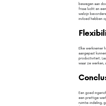
bewegen aan door
frisse lucht en e
welzijn bevorder
invloed hebben o
Flexibi
Elke werknemer h
aangepast kunnen
productiviteit. L
waar ze werken, a
Conclu
Een goed ingeric
een prettige wer
ruimte-indeling, 