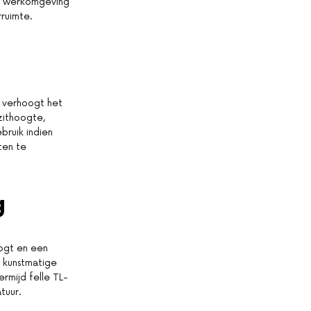
me werkomgeving
rruimte.
 verhoogt het
zithoogte,
bruik indien
ten te
g
oogt en een
r kunstmatige
ermijd felle TL-
tuur.