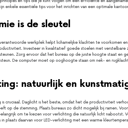
 principes en tips die je kunt volgen om een efficiënte en aangena
ijn enkele essentiële tips voor het inrichten van een optimale kantoo
ie is de sleutel
verantwoorde werkplek helpt lichamelijke klachten te voorkomen en
ductiviteit. Investeer in kwalitatief goede stoelen met verstelbare 
steunen. Zorg ervoor dat het bureau op de juiste hoogte staat en ge
steun. De computer moet op ooghoogte staan om nek- en rugklach
ting: natuurlijk en kunstmati
 is cruciaal. Daglicht is het beste, omdat het de productiviteit verh
eeft op de stemming. Plaats bureaus zo dicht mogelijk bij ramen. Voo
 belangrijk om te kiezen voor verlichting die natuurlijk licht nabootst. V
ies in plaats daarvan voor LED-verlichting met een warme kleurtempera