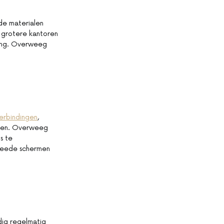
de materialen
n grotere kantoren
sing. Overweeg
verbindingen
,
ren. Overweeg
s te
tweede schermen
dig regelmatig