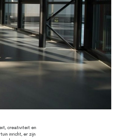
t, creativiteit en
n inricht, er zijn