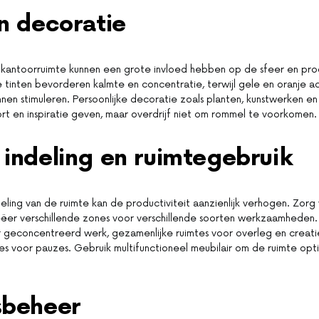
n decoratie
 kantoorruimte kunnen een grote invloed hebben op de sfeer en prod
tinten bevorderen kalmte en concentratie, terwijl gele en oranje 
unnen stimuleren. Persoonlijke decoratie zoals planten, kunstwerken en
t en inspiratie geven, maar overdrijf niet om rommel te voorkomen.
indeling en ruimtegebruik
deling van de ruimte kan de productiviteit aanzienlijk verhogen. Zor
ëer verschillende zones voor verschillende soorten werkzaamheden. 
geconcentreerd werk, gezamenlijke ruimtes voor overleg en creatie
es voor pauzes. Gebruik multifunctioneel meubilair om de ruimte opt
sbeheer