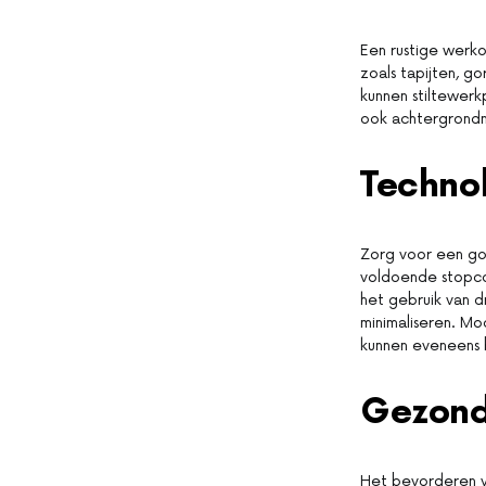
Een rustige werko
zoals tapijten, g
kunnen stiltewer
ook achtergrondm
Techno
Zorg voor een go
voldoende stopc
het gebruik van 
minimaliseren. M
kunnen eveneens 
Gezond
Het bevorderen v