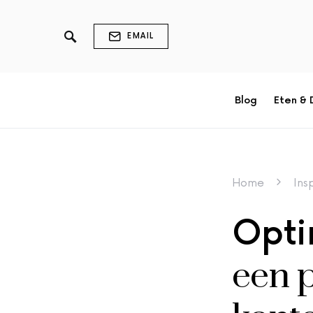
EMAIL
Blog
Eten & 
Home
Ins
Opti
een 