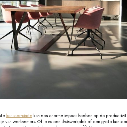
chte
kantoorruimte
kan een enorme impact hebben op de productivitei
ijn van werknemers. Of je nu een thuiswerkplek of een grote kantoortui