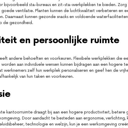
 bijvoorbeeld sta-bureaus en zit-sta-werkplekken te bieden. Zorg
en goede ventilatie. Planten kunnen de luchtkwaliteit verbeteren en 
en. Daarnaast kunnen gezonde snacks en voldoende waterfaciliteiten
p de gezondheid.
liteit en persoonlijke ruimte
eeft andere behoeften en voorkeuren. Flexibele werkplekken die e
 worden aan individuele wensen kunnen bijdragen aan een hogere t
aat werknemers zelf hun werkplek personaliseren en geef hen de vrijh
fhankelijk van hun taken en voorkeuren.
sie
hte kantoorruimte draagt bij aan een hogere productiviteit, betere
komgeving. Door aandacht te besteden aan ergonomie, verlichting, k
geluidsbeheer, technologie en welzijn, kun je een werkomgeving creër