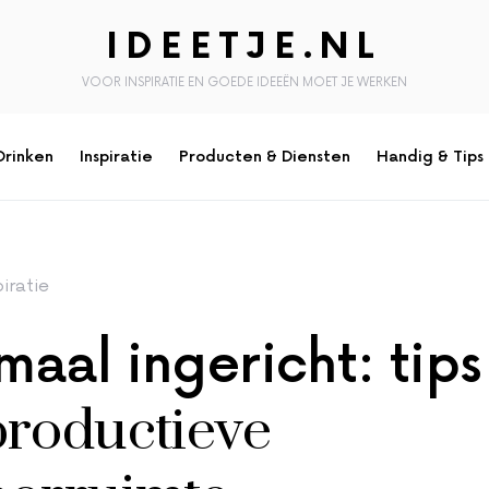
IDEETJE.NL
VOOR INSPIRATIE EN GOEDE IDEEËN MOET JE WERKEN
Drinken
Inspiratie
Producten & Diensten
Handig & Tips
piratie
maal ingericht: tips
productieve