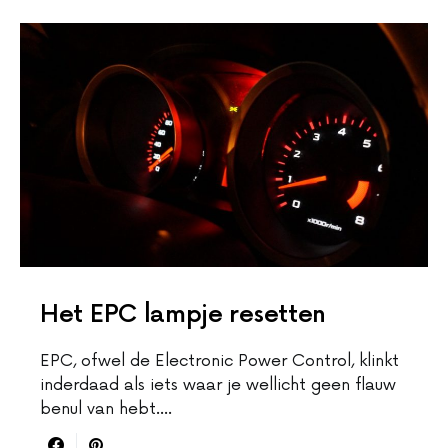
Het EPC lampje resetten
EPC, ofwel de Electronic Power Control, klinkt
inderdaad als iets waar je wellicht geen flauw
benul van hebt.…