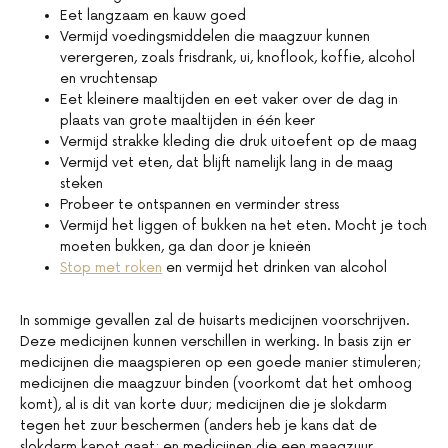
Eet langzaam en kauw goed
Vermijd voedingsmiddelen die maagzuur kunnen
verergeren, zoals frisdrank, ui, knoflook, koffie, alcohol
en vruchtensap
Eet kleinere maaltijden en eet vaker over de dag in
plaats van grote maaltijden in één keer
Vermijd strakke kleding die druk uitoefent op de maag
Vermijd vet eten, dat blijft namelijk lang in de maag
steken
Probeer te ontspannen en verminder stress
Vermijd het liggen of bukken na het eten. Mocht je toch
moeten bukken, ga dan door je knieën
Stop met roken
en vermijd het drinken van alcohol
In sommige gevallen zal de huisarts medicijnen voorschrijven.
Deze medicijnen kunnen verschillen in werking. In basis zijn er
medicijnen die maagspieren op een goede manier stimuleren;
medicijnen die maagzuur binden (voorkomt dat het omhoog
komt), al is dit van korte duur; medicijnen die je slokdarm
tegen het zuur beschermen (anders heb je kans dat de
slokdarm kapot gaat; en medicijnen die een maagzuur