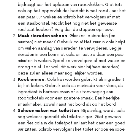
bijdraagt aan het oplossen van roestvlekken. Giet iets
cola op het oppervlak dat bedekt is met roest, laat het
een paar uur weken en schrob het vervolgens af met
een staalborstel. Mocht het nog niet het gewenste
resultaat hebben? Volg dan de stappen opnieuw.
Maak sieraden schoon
: Glanzen je sieraden (en
munten) niet meer? Gebruik cola! Het zuur in cola helpt
om vuil en aanslag van sieraden te verwijderen. Leg je
sieraden in een kom met cola en laat ze daar een paar
minuten in weken. Spoel ze vervolgens af met water en
droog ze af. Let wel: dit werk niet bij ‘nep sieraden’,
deze zullen alleen maar nog lelijker worden.
Kook ermee
: Cola kan worden gebruikt als ingrediënt
bij het koken. Gebruik cola als marinade voor vlees, als
ingrediënt in barbecuesaus of als toevoeging aan
stoofschotels voor een zoetere smaak. Een heerlijke
smaakmaker, zowel naast het bord als op het bord
Schoonmaken van toiletten
: Bij aanslag, wordt cola
nog weleens gebruikt als toiletreiniger. Giet gewoon
een fles cola in de toiletpot en laat het daar een goed
uur zitten. Schrob vervolgens het toilet schoon en spoel