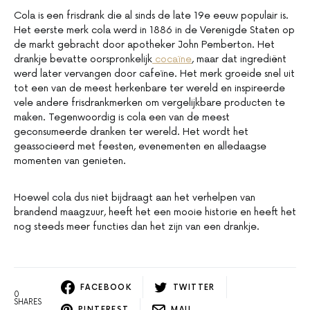
Cola is een frisdrank die al sinds de late 19e eeuw populair is.
Het eerste merk cola werd in 1886 in de Verenigde Staten op
de markt gebracht door apotheker John Pemberton. Het
drankje bevatte oorspronkelijk
cocaïne
, maar dat ingrediënt
werd later vervangen door cafeïne. Het merk groeide snel uit
tot een van de meest herkenbare ter wereld en inspireerde
vele andere frisdrankmerken om vergelijkbare producten te
maken. Tegenwoordig is cola een van de meest
geconsumeerde dranken ter wereld. Het wordt het
geassocieerd met feesten, evenementen en alledaagse
momenten van genieten.
Hoewel cola dus niet bijdraagt aan het verhelpen van
brandend maagzuur, heeft het een mooie historie en heeft het
nog steeds meer functies dan het zijn van een drankje.
FACEBOOK
TWITTER
0
SHARES
PINTEREST
MAIL